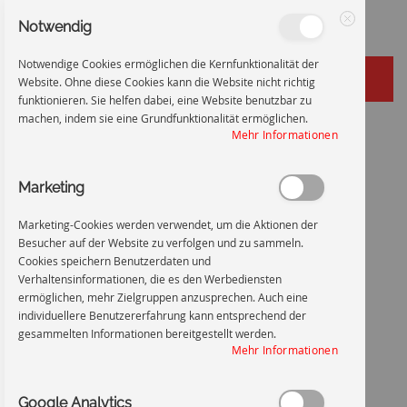
Notwendig
Schließen
Notwendige Cookies ermöglichen die Kernfunktionalität der
Website. Ohne diese Cookies kann die Website nicht richtig
funktionieren. Sie helfen dabei, eine Website benutzbar zu
machen, indem sie eine Grundfunktionalität ermöglichen.
Zum
Startseite
Achtung ! Fremdspannung !
Mehr Informationen
Inhalt
Zum
Ende
Marketing
springen
der
Bildgalerie
Marketing-Cookies werden verwendet, um die Aktionen der
springen
Besucher auf der Website zu verfolgen und zu sammeln.
Cookies speichern Benutzerdaten und
Verhaltensinformationen, die es den Werbediensten
ermöglichen, mehr Zielgruppen anzusprechen. Auch eine
individuellere Benutzererfahrung kann entsprechend der
gesammelten Informationen bereitgestellt werden.
Mehr Informationen
Achtung ! Fremdspannung !
Google Analytics
Zum